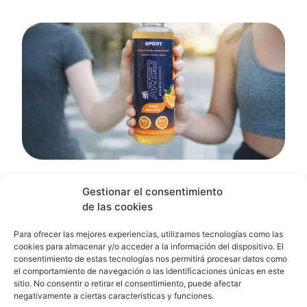
Bebidas isotónicas naturales
Gestionar el consentimiento
¿Qué es ARTIO?
de las cookies
ARTIO
es una marca especializada en
bebidas
Para ofrecer las mejores experiencias, utilizamos tecnologías como las
cookies para almacenar y/o acceder a la información del dispositivo. El
isotónicas naturales
elaboradas con agua de
consentimiento de estas tecnologías nos permitirá procesar datos como
mar purificada y minerales esenciales.
el comportamiento de navegación o las identificaciones únicas en este
sitio. No consentir o retirar el consentimiento, puede afectar
Nuestra misión es clara:
ofrecer una
negativamente a ciertas características y funciones.