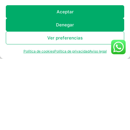
alternativa saludable y eficaz
frente a las
bebidas deportivas tradicionales cargadas de
Aceptar
azúcar.
Denegar
Cuando eliges ARTIO, eliges:
Ver preferencias
Hidratación mineral real.
Política de cookies
Política de privacidad
Aviso legal
Fórmulas sin azúcares añadidos.
Equilibrio electrolítico óptimo.
Recuperación muscular eficiente.
Artio representa una nueva forma
de entender la hidratación
deportiva.