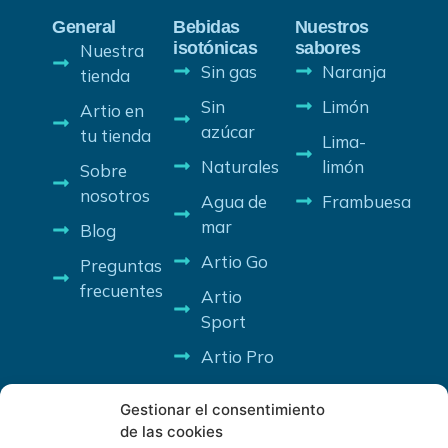
General
Bebidas
Nuestros
isotónicas
sabores
Nuestra
Sin gas
Naranja
tienda
Sin
Limón
Artio en
azúcar
tu tienda
Lima-
Naturales
limón
Sobre
nosotros
Agua de
Frambuesa
mar
Blog
Artio Go
Preguntas
frecuentes
Artio
Sport
Artio Pro
Gestionar el consentimiento
de las cookies