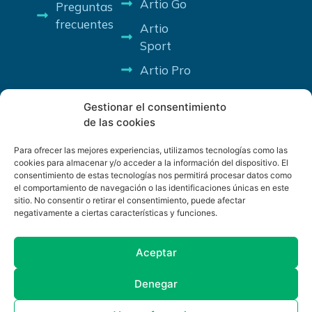
Artio Go
Preguntas
frecuentes
Artio
Sport
Artio Pro
Gestionar el consentimiento
de las cookies
Para ofrecer las mejores experiencias, utilizamos tecnologías como las
cookies para almacenar y/o acceder a la información del dispositivo. El
consentimiento de estas tecnologías nos permitirá procesar datos como
PROGRAMA KIT DIGITAL COFINANCIADO POR LOS FONDOS
el comportamiento de navegación o las identificaciones únicas en este
NEXT GENERATION (EU) DEL MECANISMO DE RECUPERACIÓN
sitio. No consentir o retirar el consentimiento, puede afectar
Y RESILENCIA
negativamente a ciertas características y funciones.
Aceptar
Denegar