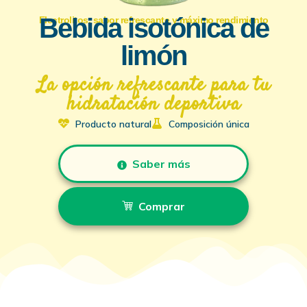
Bebida isotónica de
Electrolitos, sabor refrescante y máximo rendimiento
limón
La opción refrescante para tu
hidratación deportiva
Producto natural
Composición única
Saber más
Comprar