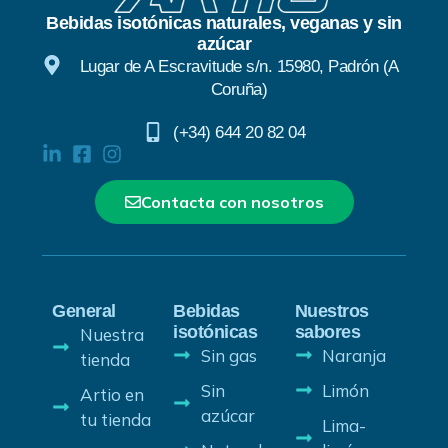
Bebidas isotónicas naturales, veganas y sin
azúcar
Lugar de A Escravitude s/n. 15980, Padrón (A
Coruña)
(+34) 644 20 82 04
Contacta con nosotros
General
Bebidas
Nuestros
isotónicas
sabores
Nuestra
Sin gas
Naranja
tienda
Sin
Limón
Artio en
azúcar
tu tienda
Lima-