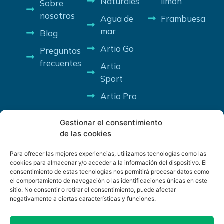
Naturales
limón
Sobre
nosotros
Agua de
Frambuesa
mar
Blog
Artio Go
Preguntas
frecuentes
Artio
Sport
Artio Pro
Gestionar el consentimiento
de las cookies
Para ofrecer las mejores experiencias, utilizamos tecnologías como las
cookies para almacenar y/o acceder a la información del dispositivo. El
consentimiento de estas tecnologías nos permitirá procesar datos como
PROGRAMA KIT DIGITAL COFINANCIADO POR LOS FONDOS
el comportamiento de navegación o las identificaciones únicas en este
NEXT GENERATION (EU) DEL MECANISMO DE RECUPERACIÓN
sitio. No consentir o retirar el consentimiento, puede afectar
Y RESILENCIA
negativamente a ciertas características y funciones.