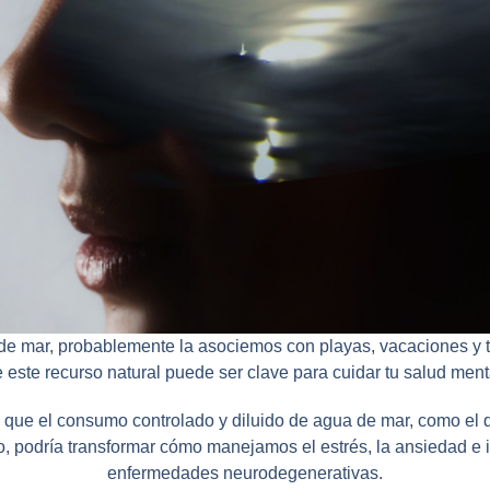
mar, probablemente la asociemos con playas, vacaciones y tra
 este recurso natural puede ser clave para cuidar tu salud ment
n que el consumo controlado y diluido de agua de mar, como el
o
, podría transformar cómo manejamos el estrés, la ansiedad e
enfermedades neurodegenerativas.