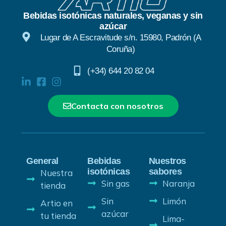
Bebidas isotónicas naturales, veganas y sin
azúcar
Lugar de A Escravitude s/n. 15980, Padrón (A
Coruña)
(+34) 644 20 82 04
Contacta con nosotros
General
Bebidas
Nuestros
isotónicas
sabores
Nuestra
Sin gas
Naranja
tienda
Sin
Limón
Artio en
azúcar
tu tienda
Lima-