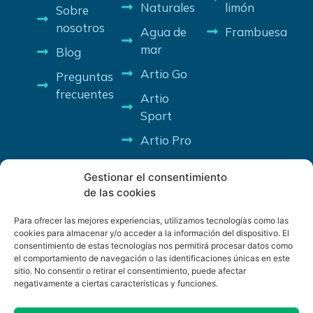
Naturales
limón
Sobre
nosotros
Agua de
Frambuesa
mar
Blog
Artio Go
Preguntas
frecuentes
Artio
Sport
Artio Pro
Gestionar el consentimiento
de las cookies
Para ofrecer las mejores experiencias, utilizamos tecnologías como las
cookies para almacenar y/o acceder a la información del dispositivo. El
consentimiento de estas tecnologías nos permitirá procesar datos como
PROGRAMA KIT DIGITAL COFINANCIADO POR LOS FONDOS
el comportamiento de navegación o las identificaciones únicas en este
NEXT GENERATION (EU) DEL MECANISMO DE RECUPERACIÓN
sitio. No consentir o retirar el consentimiento, puede afectar
Y RESILENCIA
negativamente a ciertas características y funciones.