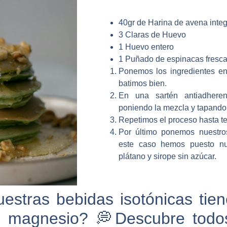
40gr de Harina de avena integ
3 Claras
de Huevo
1 Huevo entero
1 Puñado de espinacas fresc
Ponemos los ingredientes en
batimos bien.
En una sartén antiadhere
poniendo la mezcla y tapando
Repetimos el proceso hasta te
Por último ponemos nuestros
este caso hemos puesto nu
plátano y sirope sin azúcar.
estras bebidas isotónicas tie
el magnesio? 💭Descubre todos