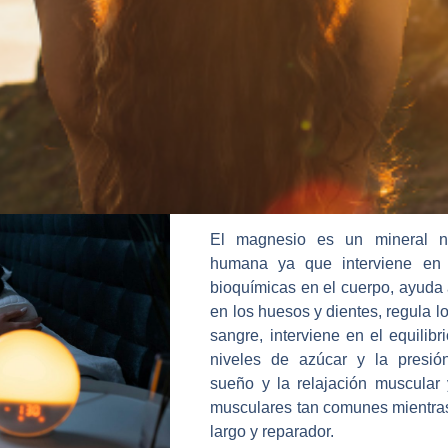
El magnesio es un mineral ne
humana ya que interviene en
bioquímicas en el cuerpo, ayuda a 
en los huesos y dientes, regula l
sangre, interviene en el equilibr
niveles de azúcar y la presió
sueño y la relajación muscular
musculares tan comunes mientra
largo y reparador.