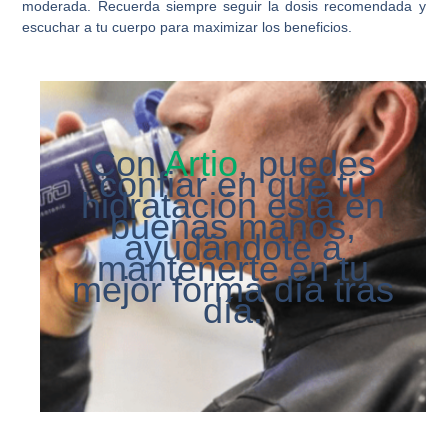
moderada. Recuerda siempre seguir la dosis recomendada y
escuchar a tu cuerpo para maximizar los beneficios.
Con
Artio
, puedes
confiar en que tu
hidratación está en
buenas manos,
ayudándote a
mantenerte en tu
mejor forma día tras
día.