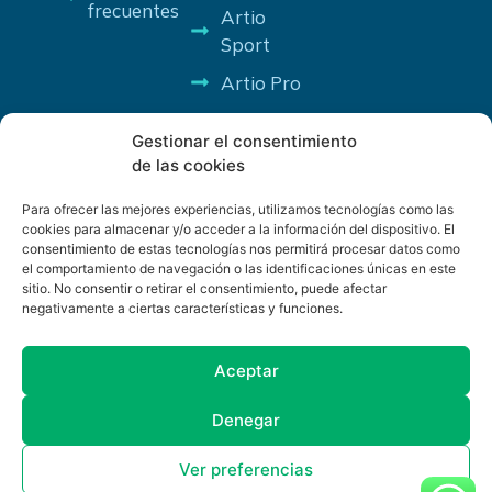
frecuentes
Artio
Sport
Artio Pro
Gestionar el consentimiento
de las cookies
Para ofrecer las mejores experiencias, utilizamos tecnologías como las
cookies para almacenar y/o acceder a la información del dispositivo. El
consentimiento de estas tecnologías nos permitirá procesar datos como
PROGRAMA KIT DIGITAL COFINANCIADO POR LOS FONDOS
el comportamiento de navegación o las identificaciones únicas en este
NEXT GENERATION (EU) DEL MECANISMO DE RECUPERACIÓN
sitio. No consentir o retirar el consentimiento, puede afectar
Y RESILENCIA
negativamente a ciertas características y funciones.
Aceptar
Denegar
Ver preferencias